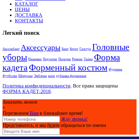
КАТАЛОГ
ЦЕНЫ
ДОСТАВКА
КОНТАКТЫ
Легкий поиск
Головные
Аксессуары
Аксельбант
Бант
Берет
Галстук
уборы
Форма
Нашивки
Перчатки
Пилотка
Ремень
Ткани
кадета
Форменный костюм
Фуражка
Футболка
Шевроны
Эмблема
кепи
рубашка форменная
Политика конфиденциальности
. Все права защищены
ФОРМА КАДЕТ-2018
.
Заказать звонок
+
Перезвоним
Вам
в ближайшее время!
Жду звонка!
Представьтесь, и мы будем обращаться по имени