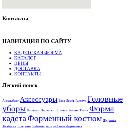
Контакты
НАВИГАЦИЯ ПО САЙТУ
КАДЕТСКАЯ ФОРМА
КАТАЛОГ
ЦЕНЫ
ДОСТАВКА
КОНТАКТЫ
Легкий поиск
Головные
Аксессуары
Аксельбант
Бант
Берет
Галстук
уборы
Форма
Нашивки
Перчатки
Пилотка
Ремень
Ткани
кадета
Форменный костюм
Фуражка
Футболка
Шевроны
Эмблема
кепи
рубашка форменная